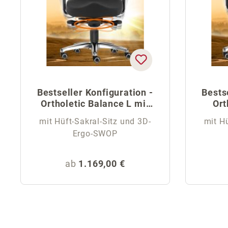
Bestseller Konfiguration -
Bests
Ortholetic Balance L mit
Ort
Kopfstütze
mit Hüft-Sakral-Sitz und 3D-
mit Hü
Ergo-SWOP
Regulärer Preis:
ab
1.169,00 €