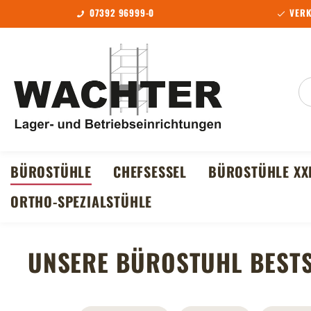
07392 96999-0
VERK
m Hauptinhalt springen
Zur Suche springen
Zur Hauptnavigation springen
BÜROSTÜHLE
CHEFSESSEL
BÜROSTÜHLE XX
ORTHO-SPEZIALSTÜHLE
UNSERE BÜROSTUHL BEST