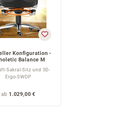
eller Konfiguration -
holetic Balance M
ft-Sakral-Sitz und 3D-
Ergo-SWOP
Regulärer Preis:
ab
1.029,00 €