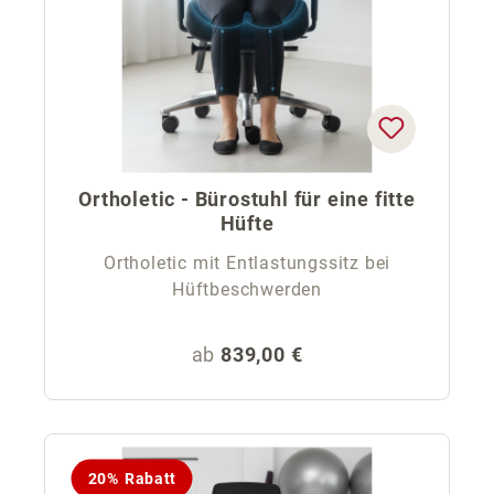
Ortholetic - Bürostuhl für eine fitte
Hüfte
Ortholetic mit Entlastungssitz bei
Hüftbeschwerden
Regulärer Preis:
ab
839,00 €
20% Rabatt