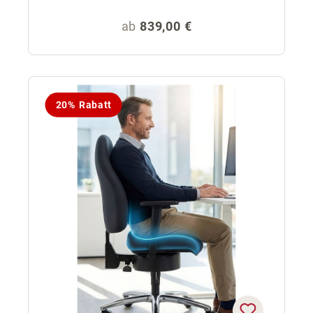
Regulärer Preis:
ab
839,00 €
20% Rabatt