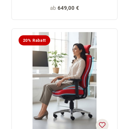
Regulärer Preis:
ab
649,00 €
20% Rabatt