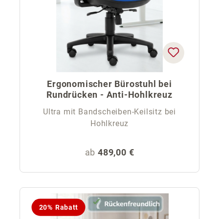
Ergonomischer Bürostuhl bei
Rundrücken - Anti-Hohlkreuz
Ultra mit Bandscheiben-Keilsitz bei
Hohlkreuz
Regulärer Preis:
ab
489,00 €
20% Rabatt