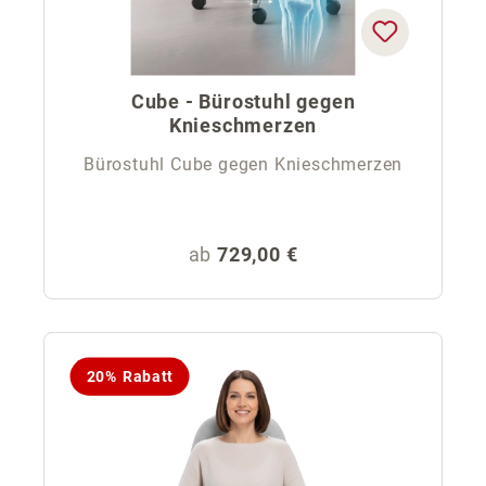
Cube - Bürostuhl gegen
Knieschmerzen
Bürostuhl Cube gegen Knieschmerzen
Regulärer Preis:
ab
729,00 €
20% Rabatt