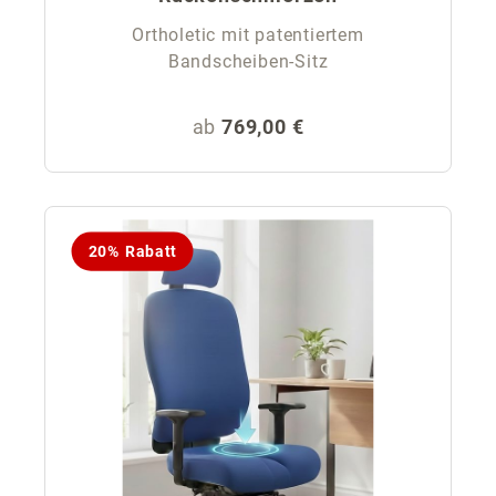
Ortholetic mit patentiertem
Bandscheiben-Sitz
Regulärer Preis:
ab
769,00 €
20% Rabatt