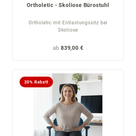
Ortholetic - Skoliose Bürostuhl
Ortholetic mit Entlastungssitz bei
Skoliose
Regulärer Preis:
ab
839,00 €
20% Rabatt