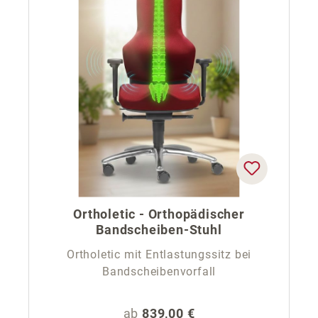
Ortholetic - Orthopädischer
Bandscheiben-Stuhl
Ortholetic mit Entlastungssitz bei
Bandscheibenvorfall
Regulärer Preis:
ab
839,00 €