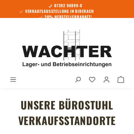
07392 96999-0
Zum Hauptinhalt springen
VERKAUFSAUSSTELLUNG IN BIBERACH
20% HERSTELLERRABATT!
SOFORT LIEFERBAR!
Du hast 0 Produ
Ware
UNSERE BÜROSTUHL
VERKAUFSSTANDORTE