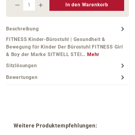
Produkt Anzahl: Gib den gewünschten We
In den Warenkorb
Beschreibung
FITNESS Kinder-Bürostuhl | Gesundheit &
Bewegung für Kinder Der Bürostuhl FITNESS Girl
& Boy der Marke SITWELL STEI…
Mehr
Sitzlösungen
Bewertungen
Produktgalerie überspringen
Weitere Produktempfehlungen: