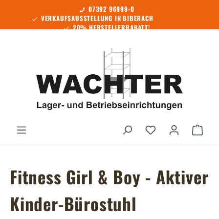
07392 96999-0
Zum Hauptinhalt springen
VERKAUFSAUSSTELLUNG IN BIBERACH
20% HERSTELLERRABATT!
SOFORT LIEFERBAR!
Du hast 0 Produ
Ware
Fitness Girl & Boy - Aktiver
Kinder-Bürostuhl