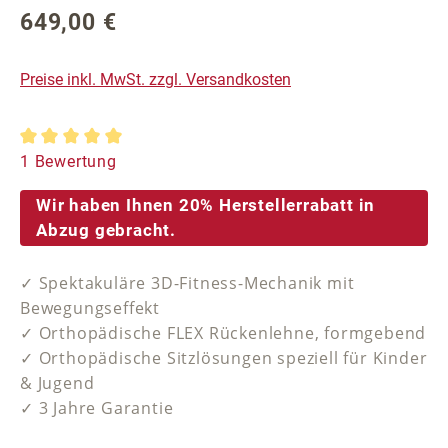
649,00 €
Regulärer Preis:
Preise inkl. MwSt. zzgl. Versandkosten
Durchschnittliche Bewertung von 5 von 5 Sternen
1 Bewertung
Wir haben Ihnen 20% Herstellerrabatt in
Abzug gebracht.
✓ Spektakuläre 3D-Fitness-Mechanik mit
Bewegungseffekt
✓ Orthopädische FLEX Rückenlehne, formgebend
✓ Orthopädische Sitzlösungen speziell für Kinder
& Jugend
✓ 3 Jahre Garantie