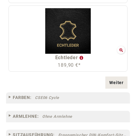
Echtleder
189,90 €*
Weiter
FARBEN:
CSE06 Cycle
ARMLEHNE:
Ohne Armlehne
SITZAUSFÜHRUNG:
Ergonomischer DIN-Komfort-Sitz [75]