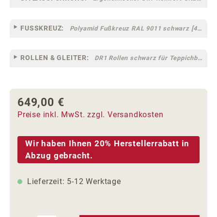
FUSSKREUZ:
Polyamid Fußkreuz RAL 9011 schwarz [44]
ROLLEN & GLEITER:
DR1 Rollen schwarz für Teppichböden [10]
649,00 €
Regulärer Preis:
Preise inkl. MwSt. zzgl. Versandkosten
Wir haben Ihnen 20% Herstellerrabatt in
Abzug gebracht.
Lieferzeit: 5-12 Werktage