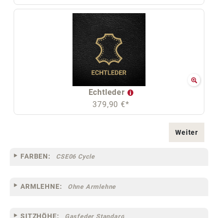
Echtleder
379,90 €*
Weiter
FARBEN:
CSE06 Cycle
ARMLEHNE:
Ohne Armlehne
SITZHÖHE:
Gasfeder Standard