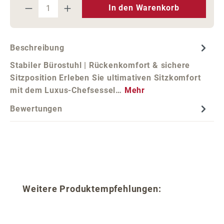
Produkt Anzahl: Gib den gewünschten We
In den Warenkorb
Beschreibung
Stabiler Bürostuhl | Rückenkomfort & sichere
Sitzposition Erleben Sie ultimativen Sitzkomfort
mit dem Luxus-Chefsessel…
Mehr
Bewertungen
Produktgalerie überspringen
Weitere Produktempfehlungen: