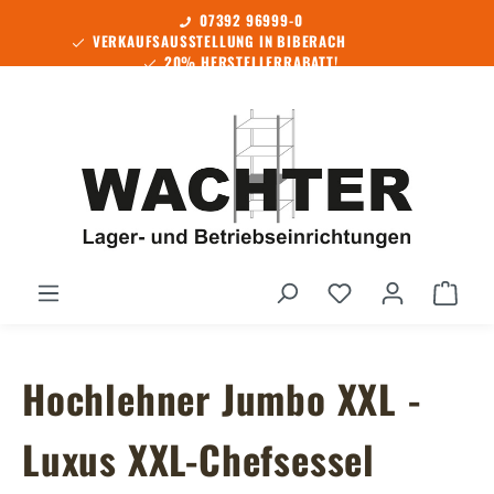
07392 96999-0
Zum Hauptinhalt springen
VERKAUFSAUSSTELLUNG IN BIBERACH
20% HERSTELLERRABATT!
SOFORT LIEFERBAR!
Du hast 0 Produ
Ware
Hochlehner Jumbo XXL -
Luxus XXL-Chefsessel