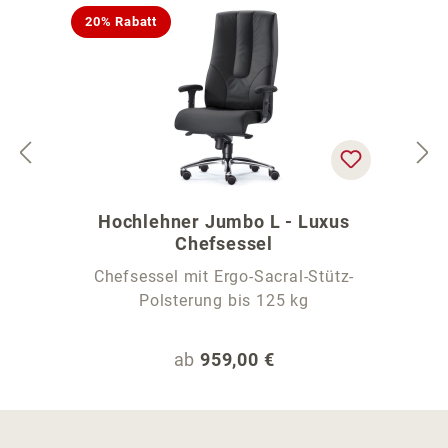
20% Rabatt
Hochlehner Jumbo L - Luxus
Chefsessel
Chefsessel mit Ergo-Sacral-Stütz-
Polsterung bis 125 kg
Regulärer Preis:
ab
959,00 €