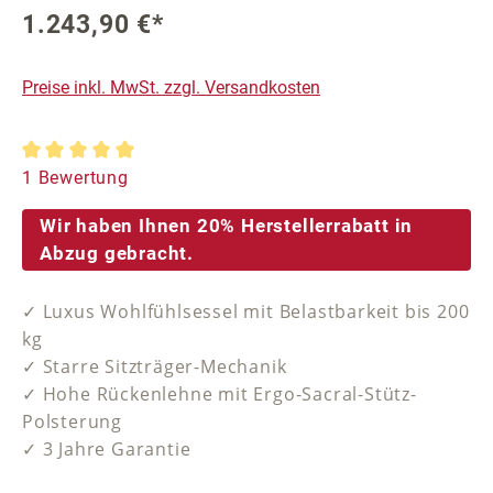
1.243,90 €*
Preise inkl. MwSt. zzgl. Versandkosten
Durchschnittliche Bewertung von 5 von 5 Sternen
1 Bewertung
Wir haben Ihnen 20% Herstellerrabatt in
Abzug gebracht.
✓ Luxus Wohlfühlsessel mit Belastbarkeit bis 200
kg
✓ Starre Sitzträger-Mechanik
✓ Hohe Rückenlehne mit Ergo-Sacral-Stütz-
Polsterung
✓ 3 Jahre Garantie