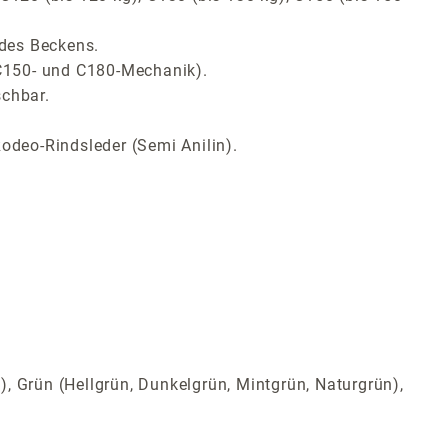
 des Beckens.
 C150- und C180-Mechanik).
schbar.
odeo-Rindsleder (Semi Anilin).
t), Grün (Hellgrün, Dunkelgrün, Mintgrün, Naturgrün),