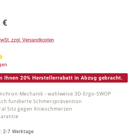
 €
reis:
 MwSt. zzgl. Versandkosten
tliche Bewertung von 5 von 5 Sternen
gen
n Ihnen 20% Herstellerrabatt in Abzug gebracht.
ynchron-Mechanik - wahlweise 3D-Ergo-SWOP
sch fundierte Schmerzprävention
ral Sitz gegen Knieschmerzen
Garantie
t: 2-7 Werktage