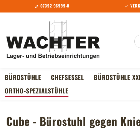
07392 96999-0
VERK
m Hauptinhalt springen
Zur Suche springen
Zur Hauptnavigation springen
BÜROSTÜHLE
CHEFSESSEL
BÜROSTÜHLE XX
ORTHO-SPEZIALSTÜHLE
Cube - Bürostuhl gegen Kni