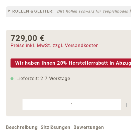
ROLLEN & GLEITER:
DR1 Rollen schwarz für Teppichböden [
729,00 €
Regulärer Preis:
Preise inkl. MwSt. zzgl. Versandkosten
Wir haben Ihnen 20% Herstellerrabatt in Abzug
Lieferzeit: 2-7 Werktage
Produkt Anzahl: Gib den gewünschte
Beschreibung
Sitzlösungen
Bewertungen