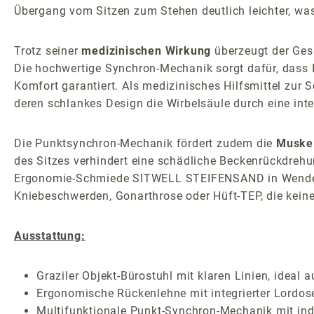
Übergang vom Sitzen zum Stehen deutlich leichter, was
Trotz seiner
medizinischen Wirkung
überzeugt der Gesu
Die hochwertige Synchron-Mechanik sorgt dafür, dass 
Komfort garantiert. Als medizinisches Hilfsmittel zur
deren schlankes Design die Wirbelsäule durch eine inte
Die Punktsynchron-Mechanik fördert zudem die
Muske
des Sitzes verhindert eine schädliche Beckenrückdrehun
Ergonomie-Schmiede SITWELL STEIFENSAND in Wendelste
Kniebeschwerden, Gonarthrose oder Hüft-TEP, die kein
Ausstattung:
Graziler Objekt-Bürostuhl mit klaren Linien, ideal
Ergonomische Rückenlehne mit integrierter Lordose
Multifunktionale Punkt-Synchron-Mechanik mit indi