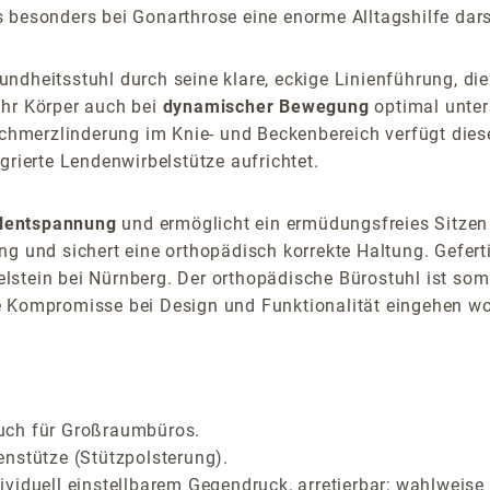
 besonders bei Gonarthrose eine enorme Alltagshilfe darst
ndheitsstuhl durch seine klare, eckige Linienführung, die
Ihr Körper auch bei
dynamischer Bewegung
optimal unter
 Schmerzlinderung im Knie- und Beckenbereich verfügt die
grierte Lendenwirbelstütze aufrichtet.
lentspannung
und ermöglicht ein ermüdungsfreies Sitzen
g und sichert eine orthopädisch korrekte Haltung. Gefertig
in bei Nürnberg. Der orthopädische Bürostuhl ist somit
e Kompromisse bei Design und Funktionalität eingehen wol
 auch für Großraumbüros.
nstütze (Stützpolsterung).
viduell einstellbarem Gegendruck, arretierbar; wahlweise 