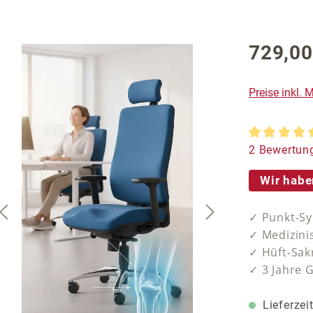
729,00
Regulärer P
Preise inkl.
Durchschnit
2 Bewertun
Wir habe
✓ Punkt-S
✓ Medizini
✓ Hüft-Sak
✓ 3 Jahre 
Lieferzei