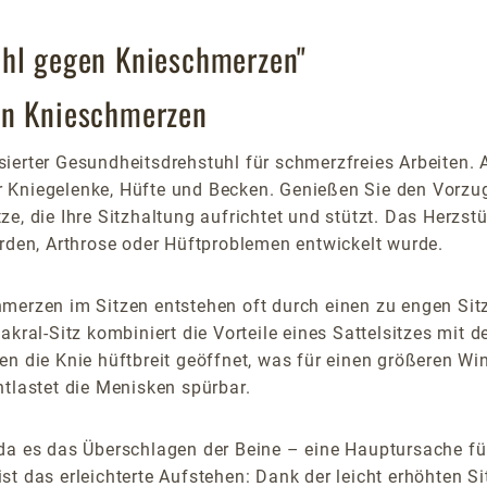
uhl gegen Knieschmerzen"
en Knieschmerzen
isierter Gesundheitsdrehstuhl für schmerzfreies Arbeiten. 
für Kniegelenke, Hüfte und Becken. Genießen Sie den Vorzug
, die Ihre Sitzhaltung aufrichtet und stützt. Das Herzstüc
erden, Arthrose oder Hüftproblemen entwickelt wurde.
merzen im Sitzen entstehen oft durch einen zu engen Sit
akral-Sitz kombiniert die Vorteile eines Sattelsitzes mit
en die Knie hüftbreit geöffnet, was für einen größeren Wi
ntlastet die Menisken spürbar.
 da es das Überschlagen der Beine – eine Hauptursache f
 ist das erleichterte Aufstehen: Dank der leicht erhöhten 