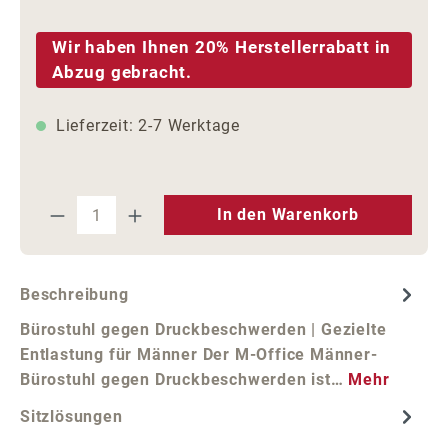
Wir haben Ihnen 20% Herstellerrabatt in
Abzug gebracht.
Lieferzeit: 2-7 Werktage
Produkt Anzahl: Gib den gewünschten We
In den Warenkorb
Beschreibung
Bürostuhl gegen Druckbeschwerden | Gezielte
Entlastung für Männer Der M-Office Männer-
Bürostuhl gegen Druckbeschwerden ist…
Mehr
Sitzlösungen