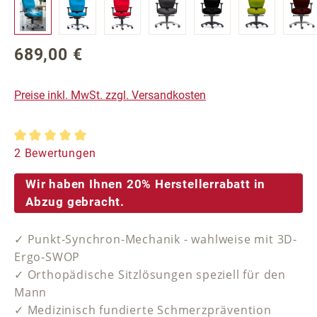
689,00 €
Regulärer Preis:
Preise inkl. MwSt. zzgl. Versandkosten
Durchschnittliche Bewertung von 5 von 5 Sternen
2 Bewertungen
Wir haben Ihnen 20% Herstellerrabatt in
Abzug gebracht.
✓ Punkt-Synchron-Mechanik - wahlweise mit 3D-
Ergo-SWOP
✓ Orthopädische Sitzlösungen speziell für den
Mann
✓ Medizinisch fundierte Schmerzprävention