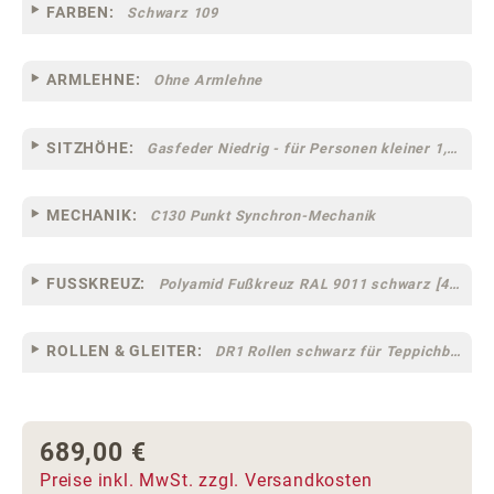
FARBEN:
Schwarz 109
ARMLEHNE:
Ohne Armlehne
SITZHÖHE:
Gasfeder Niedrig - für Personen kleiner 1,60 m
MECHANIK:
C130 Punkt Synchron-Mechanik
FUSSKREUZ:
Polyamid Fußkreuz RAL 9011 schwarz [44]
ROLLEN & GLEITER:
DR1 Rollen schwarz für Teppichböden [10]
689,00 €
Regulärer Preis:
Preise inkl. MwSt. zzgl. Versandkosten