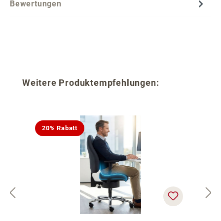
Bewertungen
Produktgalerie überspringen
Weitere Produktempfehlungen:
20% Rabatt