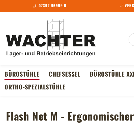
07392 96999-0
VERK
m Hauptinhalt springen
Zur Suche springen
Zur Hauptnavigation springen
BÜROSTÜHLE
CHEFSESSEL
BÜROSTÜHLE XX
ORTHO-SPEZIALSTÜHLE
Flash Net M - Ergonomischer