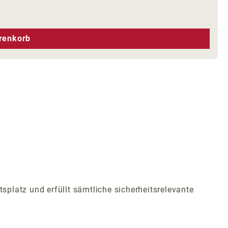
hen um die Anzahl zu erhöhen oder zu r
renkorb
tsplatz und erfüllt sämtliche sicherheitsrelevante