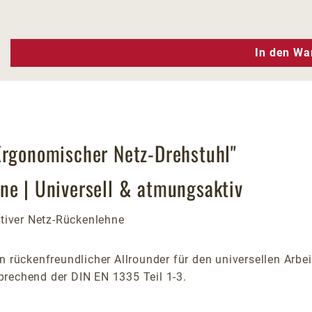
n Wert ein oder benutze die Schaltfläc
In den Wa
Ergonomischer Netz-Drehstuhl"
ne | Universell & atmungsaktiv
tiver Netz-Rückenlehne
n rückenfreundlicher Allrounder für den universellen Arbei
prechend der DIN EN 1335 Teil 1-3.