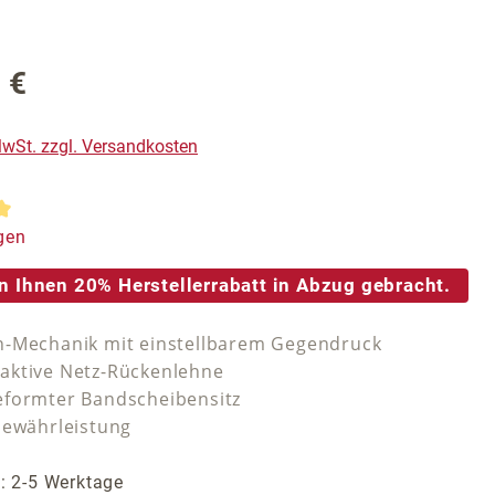
 €
reis:
 MwSt. zzgl. Versandkosten
tliche Bewertung von 5 von 5 Sternen
gen
n Ihnen 20% Herstellerrabatt in Abzug gebracht.
-Mechanik mit einstellbarem Gegendruck
aktive Netz-Rückenlehne
formter Bandscheibensitz
Gewährleistung
t: 2-5 Werktage